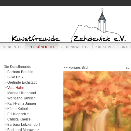
VEREINTES
PERSÖNLICHES
SEHENSWERTES
KREATIVES
UNTE
Die Kunstfreunde
<< voriges Bild
zur
Barbara Benthin
Silke Brux
Gerlinde Eichstädt
Vera Hahn
Marina Hillebrand
Wolfgang Janisch
Karl-Heinz Jünger
Käthe Keibel
Elfi Klepsch †
Christa Kneise
Barbara Lützkendorf
Burkhard Morawietz