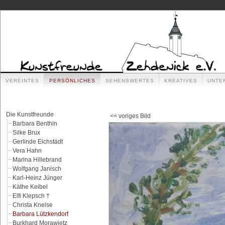
VEREINTES
PERSÖNLICHES
SEHENSWERTES
KREATIVES
UNTE
Die Kunstfreunde
<< voriges Bild
Barbara Benthin
Silke Brux
Gerlinde Eichstädt
Vera Hahn
Marina Hillebrand
Wolfgang Janisch
Karl-Heinz Jünger
Käthe Keibel
Elfi Klepsch †
Christa Kneise
Barbara Lützkendorf
Burkhard Morawietz