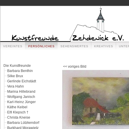
VEREINTES
PERSÖNLICHES
SEHENSWERTES
KREATIVES
UNTE
Die Kunstfreunde
<< voriges Bild
Barbara Benthin
Silke Brux
Gerlinde Eichstädt
Vera Hahn
Marina Hillebrand
Wolfgang Janisch
Karl-Heinz Jünger
Käthe Keibel
Elfi Klepsch †
Christa Kneise
Barbara Lützkendorf
Burkhard Morawietz