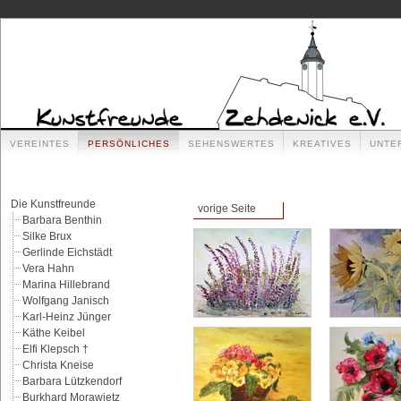
VEREINTES
PERSÖNLICHES
SEHENSWERTES
KREATIVES
UNTE
Die Kunstfreunde
vorige Seite
Barbara Benthin
Silke Brux
Gerlinde Eichstädt
Vera Hahn
Marina Hillebrand
Wolfgang Janisch
Karl-Heinz Jünger
Käthe Keibel
Elfi Klepsch †
Christa Kneise
Barbara Lützkendorf
Burkhard Morawietz