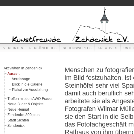
VEREINTES
PERSÖNLICHES
SEHENSWERTES
KREATIVES
UNTE
Aktivitäten in Zehdenick
Menschen zu fotografiere
Auszeit
im Bild festzuhalten, ist
Vernissage
Steinhöfel sehr viel Spa
Blick in die Galerie
Plakat zur Ausstellung
damit auch beruflich seh
Treffen mit den AWO-Frauen
arbeitete sie als Angest
Neue Bilder & Objekte
Fotografen Wilmar Müll
Neue Heimat
Zehdenick 800 plus
sie den Start in die Sel
Stadt Sichten
das Fotofachgeschäft m
Zehdenick
Rathaus von ihm über